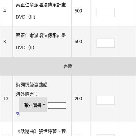
蔡正仁俞派唱法傳承計畫
4
500
DVD（III)
蔡正仁俞派唱法傳承計畫
8
500
DVD（II）
書籍
詩詞情緣崑曲譜
海外購書：
13
200
《話崑曲》張世錚著、程