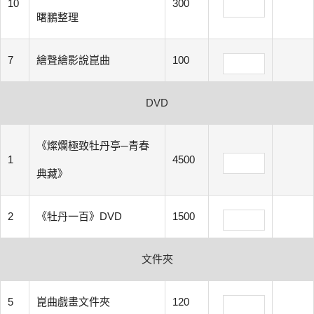
10
300
曙鵬整理
7
繪聲繪影說崑曲
100
DVD
《燦爛極致牡丹亭─青春
1
4500
典藏》
2
《牡丹一百》DVD
1500
文件夾
5
崑曲戲畫文件夾
120