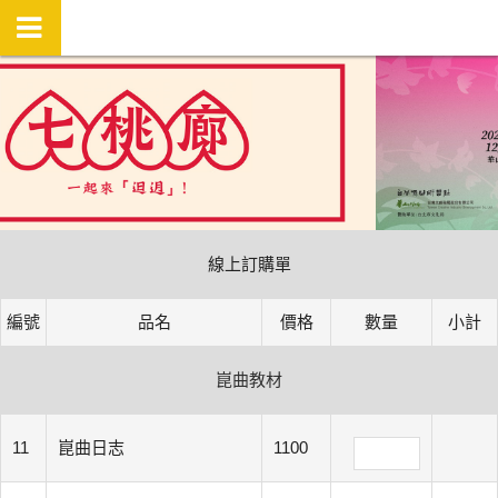
線上訂購單
編號
品名
價格
數量
小計
崑曲教材
11
崑曲日志
1100