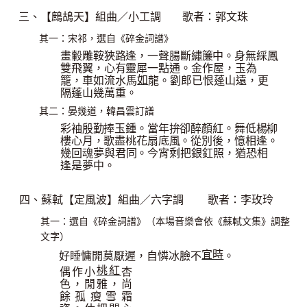
三、【鷓鴣天】組曲／小工
調
歌者：郭文
珠
其一：宋祁，選自《碎金詞譜》
畫轂雕鞍狹路逢，一聲腸斷繡簾中。身無綵鳳
雙飛翼，心有靈犀一點通。
金作屋，玉為
如
籠，車如流水馬
龍。劉郎已恨蓬山遠，更
隔蓬山幾萬重。
其二：晏幾道，韓昌雲訂譜
彩袖殷勤捧玉鍾。當年拚卻醉顏紅。舞低楊柳
樓心月，歌盡桃花扇底風。
從別後，憶相逢。
幾回魂夢與君同。今宵剩把銀釭照，猶恐相
逢是夢中。
四、蘇軾【定風波】組曲／六字
調
歌者：李玫
玲
其一：選自《碎金詞譜》（本場音樂會依《蘇軾文集》調整
文字
）
宜時
好睡慵開莫厭遲，自憐冰臉不
。
桃紅
偶作小
杏
色，閒雅，尚
餘孤瘦雪霜