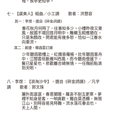
程，長亭更短亭。
七、【虞美人】組曲／小工
調
歌者：洪慧
容
：李煜，選自《碎金詞譜》
其一
春花秋月何時了，往事知多少。小樓昨夜又東
風，故國不堪回首月明中。
雕欄玉砌應猶在，
只是朱顏改。問君能有幾多愁，恰似一江春水
向東流。
：蔣捷，韓昌雲訂譜
其二
少年聽雨歌樓上，紅燭昏羅帳。壯年聽雨客舟
中，江闊雲低斷雁叫西風。
而今聽雨僧廬下，
鬢已星星也。悲歡離合總無情，一任階前點滴
到天明。
八、李煜：【浪淘沙令】，選自《碎金詞譜》／凡字
調
歌者：郭文
珠
簾外雨潺潺，春意闌珊。羅衾不耐五更寒。夢
裡不知身是客，一晌貪歡。
獨自莫憑欄，無限
江山。別時容易見時難。流水落花春去也，
天上人間。