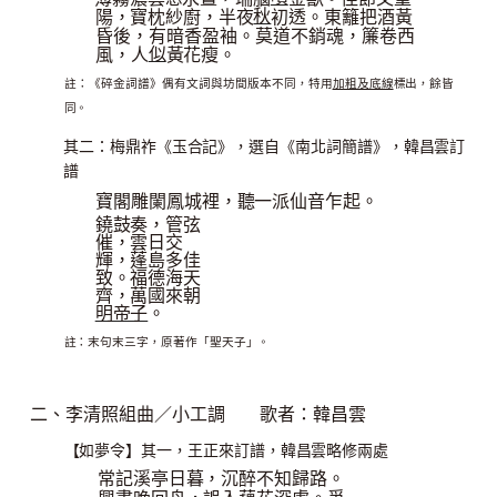
秋
陽，寶枕紗廚，半夜
初透。
東籬把酒黃
昏後，有暗香盈袖。莫道不銷魂，簾卷西
似
風，人
黃花瘦。
註：《碎金詞譜》偶有文詞與坊間版本不同，特用
加粗及底線
標出，餘皆
同。
其二：梅鼎祚《玉合記》，選自《南北詞簡譜》，韓昌雲訂
譜
寶閣雕闌鳳城裡，聽一派仙音乍起。
鐃鼓奏，管弦
催，雲日交
輝，蓬島多佳
致。福德海天
齊，萬國來朝
明帝子
。
註：末句末三字，原著作「聖天子」。
二、李清照組曲／小工
調
歌者：韓昌
雲
【如夢令】其一，王正來訂譜，韓昌雲略修兩處
常記溪亭日暮，沉醉不知歸路。