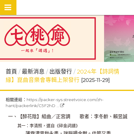
首頁
最新消息
出版發行
2024年【詩詞情
緣】崑曲音樂會專輯上架發行
[2025-11-29]
相關連結：
https://packer-sys.streetvoice.com/zh-
hant/packerlink/C5F2hD ...
一、【醉花陰】組曲／正宮
調
歌者：李冬齡、賴昱
誠
其一：李清照，選自《碎金詞譜》
噴
薄霧濃雲愁永晝，瑞腦
金獸。佳節又重