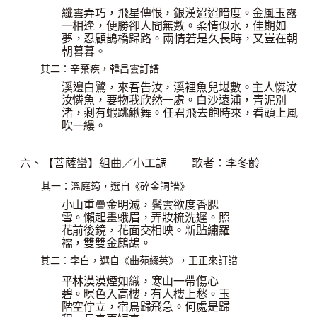
纖雲弄巧，飛星傳恨，銀漢迢迢暗度。金風玉露
一相逢，便勝卻人間無數。
柔情似水，佳期如
夢，忍顧鵲橋歸路。兩情若是久長時，又豈在朝
朝暮暮。
：辛棄疾，韓昌雲訂譜
其二
溪邊白鷺，來吾告汝，溪裡魚兒堪數。主人憐汝
汝憐魚，要物我欣然一處。
白沙遠浦，青泥別
渚，剩有蝦跳鰍舞。任君飛去飽時來，看頭上風
吹一縷。
六、【菩薩蠻】組曲／小工
調
歌者：李冬
齡
：溫庭筠，選自《碎金詞譜》
其一
小山重疊金明滅，鬢雲欲度香腮
雪。懶起畫蛾眉，弄妝梳洗遲。照
貼
花前後鏡，花面交相映。新
繡羅
襦，雙雙金鷓鴣。
：李白，選自《曲苑綴英》，王正來訂譜
其二
平林漠漠煙如織，寒山一帶傷心
碧。暝色入高樓，有人樓上愁。玉
階空佇立，宿鳥歸飛急。何處是歸