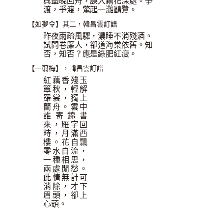
興盡晚回舟，誤入藕花深處。爭
渡，爭渡，驚起一灘鷗鷺。
【如夢令】其二，韓昌雲訂譜
昨夜雨疏風驟，濃睡不消殘酒。
試問卷簾人，卻道海棠依舊。知
否，知否？應是綠肥紅瘦。
【一翦梅】，韓昌雲訂譜
紅藕香殘玉
簟秋，輕解
羅裳，獨上
蘭舟。雲中
誰寄錦書
來，雁字回
時，月滿西
樓。花自飄
零水自流，
一種相思，
兩處閒愁。
此情無計可
消除，才下
眉頭，卻上
心頭。