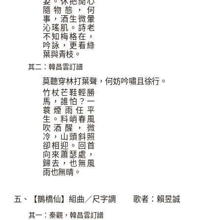
姿。休把閒心
隨物態，何
事，酒生微暈
沁瑤肌。
詩老
不知梅格在，
吟詠，更看綠
葉與青枝。
：韓昌雲訂譜
其二
莫聽穿林打葉聲，何妨吟嘯且徐行。
竹杖芒鞋輕勝
馬，誰怕？一
蓑煙雨任平
生。料峭春風
吹酒醒，微
冷，山頭斜照
卻相迎。
回首
向來蕭瑟處，
歸去，也無風
雨也無晴。
五、【鵲橋仙】組曲／尺字
調
歌者：賴昱
誠
：秦觀，韓昌雲訂譜
其一